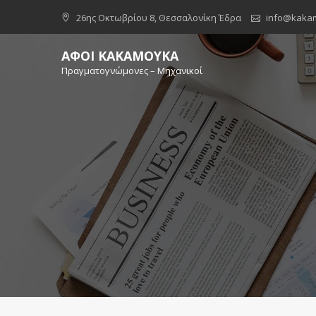
Skip
26ης Οκτωβρίου 8, Θεσσαλονίκη Έδρα
info@kaka
to
content
ΑΦΟΙ ΚΑΚΑΜΟΥΚΑ
Πραγματογνώμονες – Μηχανικοί