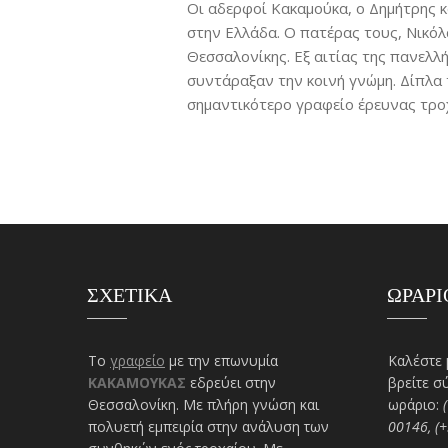
Οι αδερφοί Κακαμούκα, ο Δημήτρης κ
στην Ελλάδα. Ο πατέρας τους, Νικό
Θεσσαλονίκης. Εξ αιτίας της πανελλ
συντάραξαν την κοινή γνώμη. Δίπλα 
σημαντικότερο γραφείο έρευνας τροχ
ΣΧΕΤΙΚΑ
ΩΡΑΡΙ
Το
γραφείο
με την επωνυμία
Καλέστε 
ΚΑΚΑΜΟΥΚΑΣ
εδρεύει στην
βρείτε σ
Θεσσαλονίκη. Με πλήρη γνώση και
ωράριο:
πολυετή εμπειρία στην ανάλυση των
00146, (