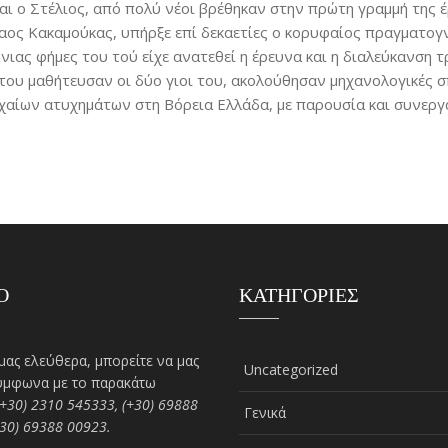
αι ο Στέλιος, από πολύ νέοι βρέθηκαν στην πρώτη γραμμή της
λαος Κακαμούκας, υπήρξε επί δεκαετίες ο κορυφαίος πραγματογ
ήνιας φήμες του τού είχε ανατεθεί η έρευνα και η διαλεύκανσ
του μαθήτευσαν οι δύο γιοι του, ακολούθησαν μηχανολογικές 
αίων ατυχημάτων στη Βόρεια Ελλάδα, με παρουσία και συνεργά
Ο
ΚΑΤΗΓΟΡΙΕΣ
μας ελεύθερα, μπορείτε να μας
Uncategorized
ύμφωνα με το παρακάτω
(+30) 2310 545333, (+30) 69888
Γενικά
+30) 69388 00923.